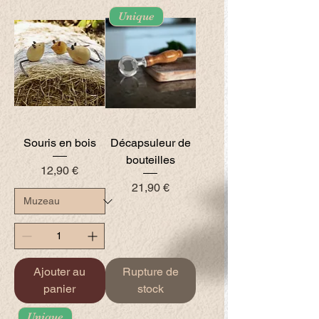
Unique
Souris en bois
Décapsuleur de
bouteilles
Prix
12,90 €
Prix
21,90 €
Ajouter au
Rupture de
panier
stock
Unique