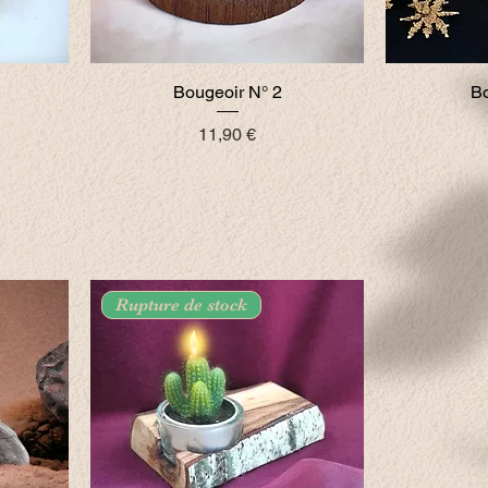
Bougeoir N° 2
Bo
Prix
11,90 €
Rupture de stock