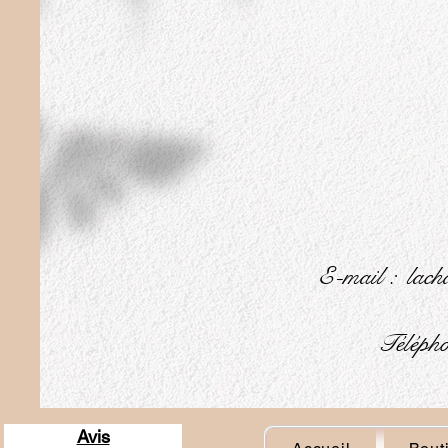
E-mail :
lach
Télépho
Avis