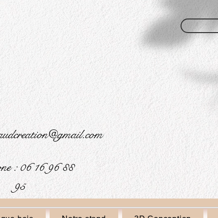
audcreation@gmail.com
ne :
06 16 96 88
95