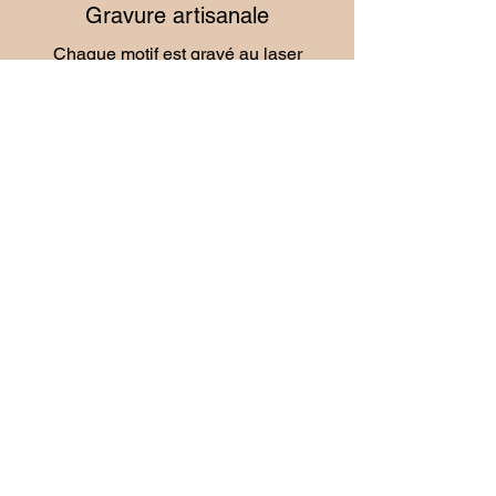
Gravure artisanale
Chaque motif est gravé au laser
dans notre atelier pour un rendu
précis, unique et authentique.
Tournage sur bois
Les créations sont réalisées à la mains
avec une finition soignée afin de mettre
chaque essence de bois en valeur.
Design exclusif