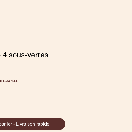
e 4 sous-verres
ous-verres
panier - Livraison rapide