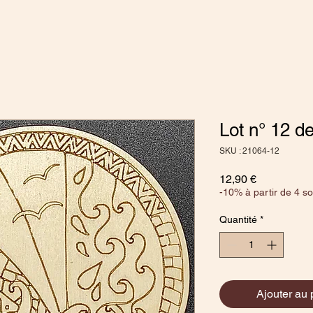
Lot n° 12 d
SKU : 21064-12
Prix
12,90 €
-10% à partir de 4 s
Quantité
*
Ajouter au 