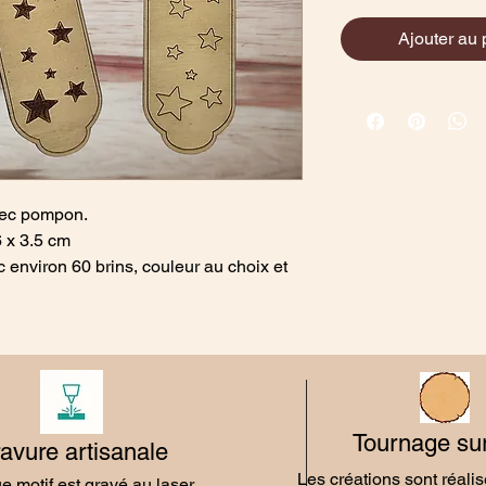
Ajouter au 
vec pompon.
 x 3.5 cm
 environ 60 brins, couleur au choix et
Tournage sur
avure artisanale
Les créations sont réali
 motif est gravé au laser